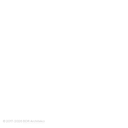
© 2017-2026
BDR Architekci