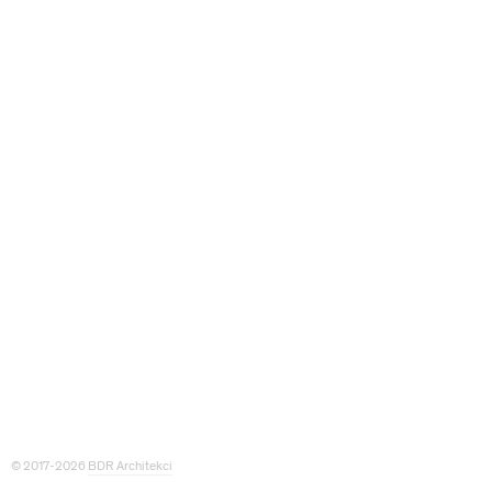
© 2017-2026
BDR Architekci