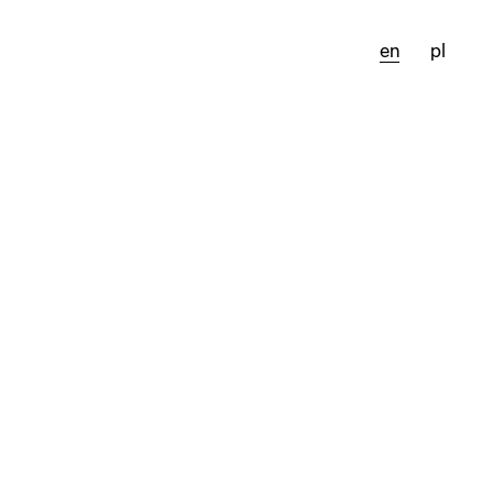
en
pl