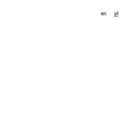
en
pl