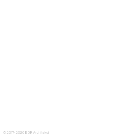
© 2017-2026
BDR Architekci