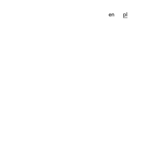
en
pl