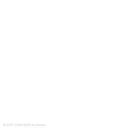
© 2017-2026
BDR Architekci