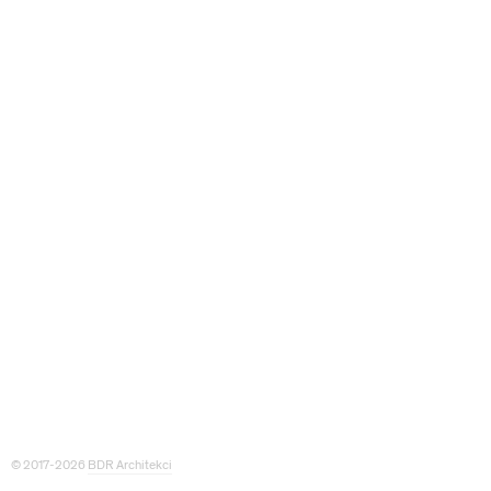
© 2017-2026
BDR Architekci