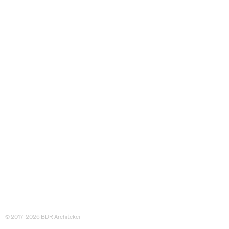
© 2017-2026
BDR Architekci